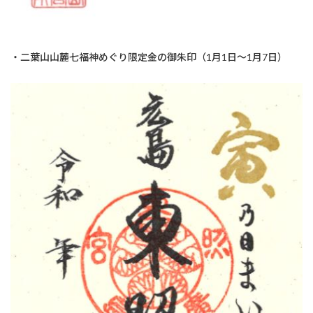
・二葉山山麓七福神めぐり限定金の御朱印（1月1日～1月7日）